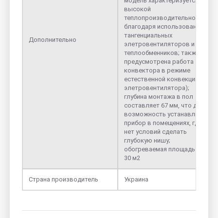
модель характеризуется
высокой
теплопроизводительностью,
благодаря использованию
тангенциальных
Дополнительно
элетровентиляторов и двух
теплообменников; также
предусмотрена работа
конвектора в режиме
естественной конвекции (без
элетровентилятора);
глубина монтажа в пол
составляет 67 мм, что дает
возможность устанавливать
прибор в помещениях, где
нет условий сделать
глубокую нишу;
обогреваемая площадь - 25-
30 м2
Страна производитель
Украина