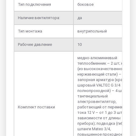
Тип подключения
боковое
Наличие вентилятора:
да
Тип монтажа
внутрипольный
Рабочее давление
10
медно-алюминиевый
теплообменник – 2 шт; короб
(из высококачественной
нержавеющей стали) – 1 шт.;
запорная арматура (кран
шаровый VALTEC G 3/4
полнопроходной) – 4 шт;
тангенциальный
электровентилятор,
Комплект поставки
работающий от переменного
тока 12 V – от 1 до З шт. (в
зависимости от длины
прибора); подводка (гибкие
шланги Mateo 3/4,
повышенное проходное