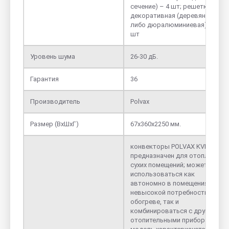
сечение) – 4 шт; решетка
декоративная (деревянная
либо дюралюминиевая) – 1
шт
Уровень шума
26-30 дБ.
Гарантия
36
Производитель
Polvax
Размер (ВхШхГ)
67х360х2250 мм.
конвекторы РОLVAX KVM
предназначен для отопления
сухих помещений; может
использоваться как
автономно в помещениях с
невысокой потребностью в
обогреве, так и
комбинироваться с другими
отопительными приборами;