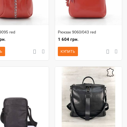
9095 red
Рюкзак 9060/043 red
рн.
1 604 грн.
Ь
КУПИТЬ