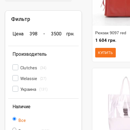
Фильтр
Рюкзак 9097 red
Цена
398
-
3500
грн.
1 604 грн.
КУПИТЬ
Производитель
Clutches
(34)
Welassie
(27)
Украина
(131)
Наличие
Все