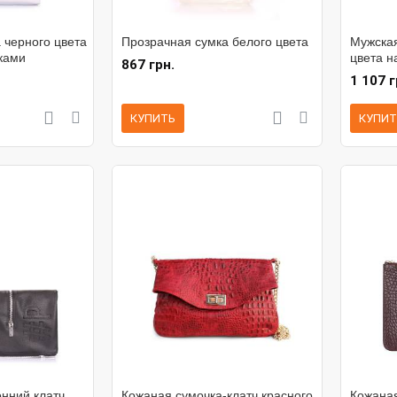
 черного цвета
Прозрачная сумка белого цвета
Мужская
ками
цвета н
867 грн.
1 107 г
КУПИТЬ
КУПИТ
нний клатч
Кожаная сумочка-клатч красного
Кожаная