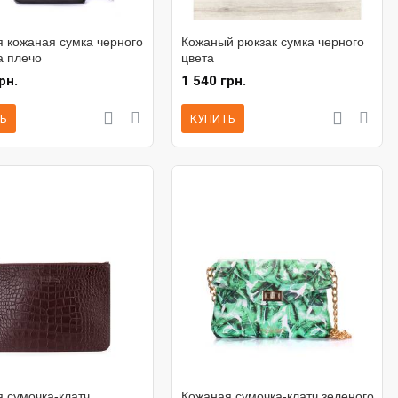
 кожаная сумка черного
Кожаный рюкзак сумка черного
а плечо
цвета
рн.
1 540 грн.
Ь
КУПИТЬ
 сумочка-клатч
Кожаная сумочка-клатч зеленого