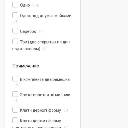
Одно
(19)
Одно, под двумя змейками
(3)
Серебро
(7)
Три (два открытых и один
под клапаном)
(1)
Примечание
В комплекте два ремешка
(12)
Застегивается на молнию
(1)
Клатч держит форму
(5)
Клатч держит форму,
внутри есть перегородки
(1)