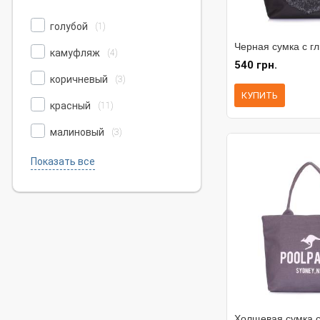
голубой
(1)
Черная сумка с г
камуфляж
(4)
540 грн.
коричневый
(3)
КУПИТЬ
красный
(11)
малиновый
(3)
Показать все
Холщевая сумка с