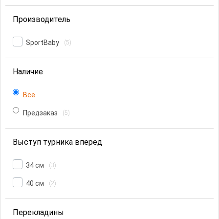
Производитель
SportBaby
(5)
Наличие
Все
Предзаказ
(5)
Выступ турника вперед
34 см
(3)
40 см
(2)
Перекладины