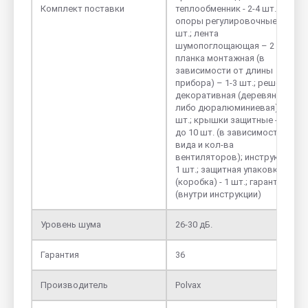
Комплект поставки
теплообменник - 2-4 шт.;
опоры регулировочные – 4
шт.; лента
шумопоглощающая – 2 шт.;
планка монтажная (в
зависимости от длины
прибора) – 1-3 шт.; решетка
декоративная (деревянная
либо дюралюминиевая) - 1
шт.; крышки защитные - от 2
до 10 шт. (в зависимости от
вида и кол-ва
вентиляторов); инструкция -
1 шт.; защитная упаковка
(коробка) - 1 шт.; гарантия
(внутри инструкции)
Уровень шума
26-30 дБ.
Гарантия
36
Производитель
Polvax