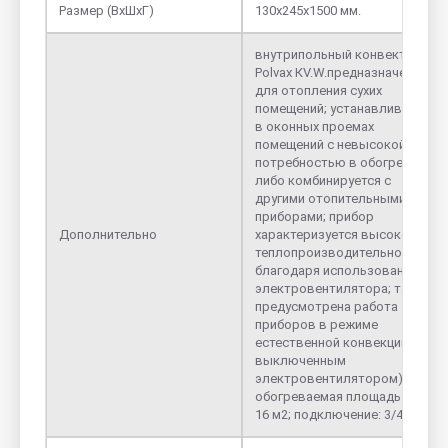
Размер (ВхШхГ)
130х245х1500 мм.
внутрипольный конвектор
Polvax КV.W.предназначен
для отопления сухих
помещений; устанавливается
в оконных проемах
помещений с невысокой
потребностью в обогреве,
либо комбинируется с
другими отопительными
приборами; прибор
Дополнительно
характеризуется высокой
теплопроизводительностью,
благодаря использованию
электровентилятора; также
предусмотрена работа
приборов в режиме
естественной конвекции (с
выключенным
электровентилятором);
обогреваемая площадь - 14-
16 м2; подключение: 3/4 "