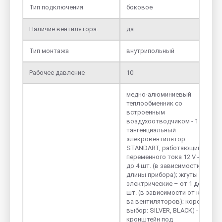
Тип подключения
боковое
Наличие вентилятора:
да
Тип монтажа
внутрипольный
Рабочее давление
10
медно-алюминиевый
теплообменник со
встроенным
воздухоотводчиком - 1 шт.;
тангенциальный
элекровентилятор
STANDART, работающий от
переменного тока 12 V - от 1
до 4 шт. (в зависимости от
длины прибора); жгуты
электрические – от 1 до 4
шт. (в зависимости от кол-
ва вентиляторов); короб (на
выбор: SILVER, BLACK) - 1 шт.;
кронштейн под