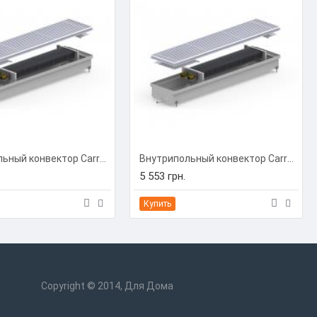
Внутрипольный конвектор Carrera C-Hydro 230/1750/90 (C-H2317509)
Внутрипольный конвектор Carrera C-Hydro 230/2000/90 (C-H2320009)
5 553 грн.
Купить
Copyright © 2014, Для Дома