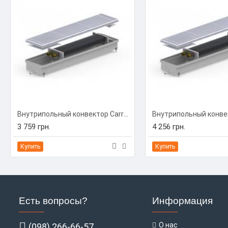
Внутрипольный конвектор Carrera C-Hydro 230/1000/90 (C-H2310009)
3 759 грн.
4 256 грн.
Купить
Купить
Есть вопросы?
Информация
О нас
(098) 266-66-57