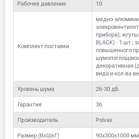
Рабочее давление
10
медно-алюминие
элекровентилято
прибора); жгуты
BLACK) - 1 шт.;
Комплект поставки
повышенного про
шумопоглощающая
декоративная (д
вида и кол-ва ве
Уровень шума
26-30 дБ.
Гарантия
36
Производитель
Polvax
Размер (ВхШхГ)
90х300х1000 мм