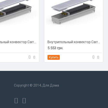
Внутрипольный конвектор Carrera C-Hydro 230/1750/90 (C-H2317509)
Внутрипольный конвектор Carrera C-Hydro 230/2000/90 (C-H2320009)
5 553 грн.
Купить
Copyright © 2014, Для Дома