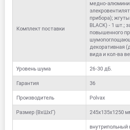
медно-алюминие
элекровентилято
прибора); жгуты
BLACK) - 1 шт.;
Комплект поставки
повышенного про
шумопоглощающая
декоративная (д
вида и кол-ва ве
Уровень шума
26-30 дБ.
Гарантия
36
Производитель
Polvax
Размер (ВхШхГ)
245х135х1250 м
внутрипольный к