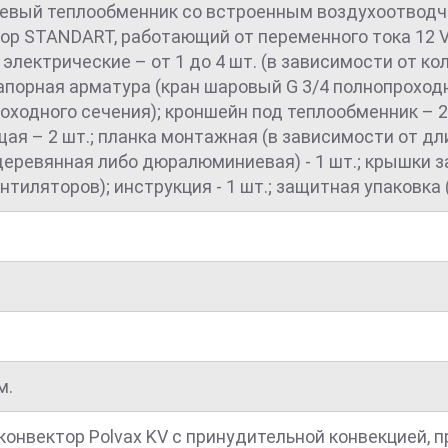
вый теплообменник со встроенным воздухоотводчи
р STANDART, работающий от переменного тока 12 V -
 электрические – от 1 до 4 шт. (в зависимости от кол
 запорная арматура (кран шаровый G 3/4 полнопроходно
ходного сечения); кроншейн под теплообменник – 2-
 – 2 шт.; планка монтажная (в зависимости от дли
еревянная либо дюралюминиевая) - 1 шт.; крышки за
нтиляторов); инструкция - 1 шт.; защитная упаковка (
м.
онвектор Polvax KV с принудительной конвекцией, 