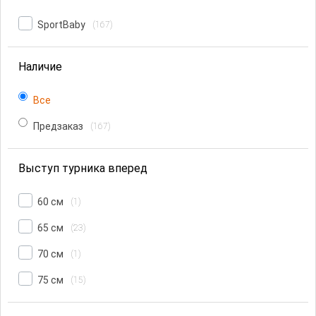
SportBaby
(167)
Наличие
Все
Предзаказ
(167)
Выступ турника вперед
60 cм
(1)
65 см
(23)
70 см
(1)
75 см
(15)